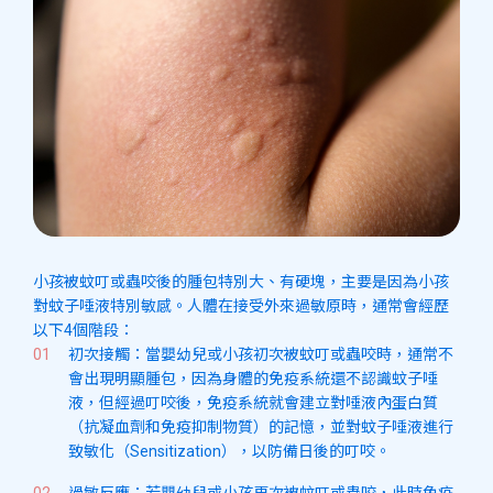
小孩被蚊叮或蟲咬後的腫包特別大、有硬塊，主要是因為小孩
對蚊子唾液特別敏感。人體在接受外來過敏原時，通常會經歷
以下4個階段：
初次接觸：當嬰幼兒或小孩初次被蚊叮或蟲咬時，通常不
會出現明顯腫包，因為身體的免疫系統還不認識蚊子唾
液，但經過叮咬後，免疫系統就會建立對唾液內蛋白質
（抗凝血劑和免疫抑制物質）的記憶，並對蚊子唾液進行
致敏化（Sensitization），以防備日後的叮咬。
過敏反應：若嬰幼兒或小孩再次被蚊叮或蟲咬，此時免疫