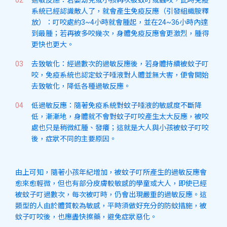
系統已經認識敵人了，就會產生免疫反應（引發組織胺釋
放）：叮咬處約3~4小時就會腫起，並在24~36小時內達
到最腫；若再被多咬幾次，身體免疫反應會更激烈，腫得
更快也更大。
去致敏化：經過數次的過敏反應後，若身體持續被蚊子叮
咬，免疫系統也認定蚊子唾液對人體並無大害，便會開始
去致敏化，降低各種過敏反應。
低過敏反應：隨著免疫系統對蚊子唾液的敏感度不斷降
低，漸漸地，身體就不會對蚊子叮咬產生太大反應，被咬
處也只是稍微紅腫、發癢；這就是大人與小孩被蚊子叮咬
後，症狀不同的主要原因。
由上可知，隨著小孩年紀增加，被蚊子叮所產生的過敏反應會
愈來愈輕微，但也有部分皮膚較敏感的學童或大人，即使已經
被蚊子叮過數次，每次被叮時，仍會出現嚴重的過敏反應。這
類型的人由於體質較為敏感，平時須做好充分的防蚊措施，被
蚊子叮咬後，也應盡快擦藥，避免症狀惡化。