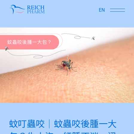
close
EN
蚊叮蟲咬｜蚊蟲咬後腫一大