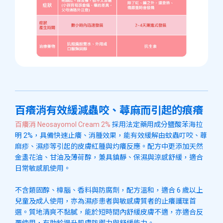
百癢消有效緩減蟲咬、蕁麻而引起的痕癢
百癢消 Neosayomol Cream 2%
採用法定藥用成分鹽酸苯海拉
明 2%，具備快速止癢、消腫效果，能有效緩解由蚊蟲叮咬、蕁
麻疹、濕疹等引起的皮膚紅腫與灼癢反應。配方中更添加天然
金盞花油、甘油及薄荷醇，兼具鎮靜、保濕與涼感舒緩，適合
日常敏感肌使用。
不含類固醇、樟腦、香料與防腐劑，配方溫和，適合 6 歲以上
兒童及成人使用，亦為濕疹患者與敏感膚質者的止癢護理首
選。質地清爽不黏膩，能於短時間內舒緩皮膚不適，亦適合反
覆使用，有助於提升肌膚防禦力與舒緩能力。