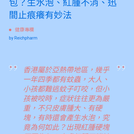
包？生水泡、紅腫不消、迅
間止痕癢有妙法
健康專欄
by Reichpharm
香港屬於亞熱帶地區，幾乎
一年四季都有蚊蟲，大人、
小孩都難逃蚊子叮咬，但小
孩被咬時，症狀往往更為嚴
重，不只皮膚腫大、有硬
塊，有時還會產生水泡，究
竟為何如此？出現紅腫硬塊