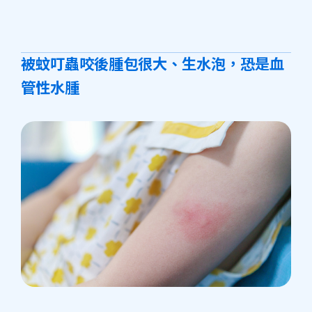
被蚊叮蟲咬後腫包很大、生水泡，恐是血
管性水腫