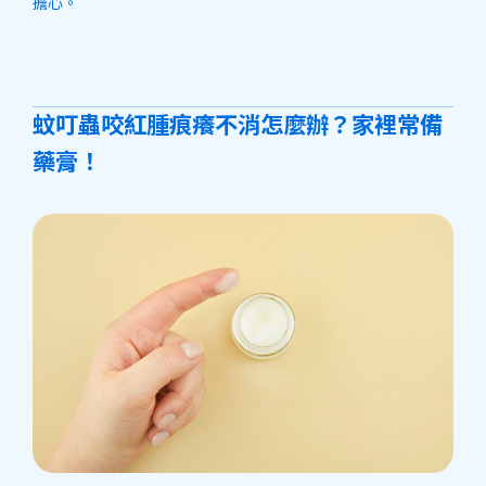
擔心。
蚊叮蟲咬紅腫痕癢不消怎麼辦？家裡常備
藥膏！