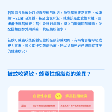
若家庭長員被蚊叮或蟲咬後的地方，腫到超過正常狀態，或連
續1~2日都沒消腫，甚至出現水泡，就應該是血管性水腫，建
議盡快就醫檢查；醫生會針對病情，開立口服類固醇藥物，並
配搭類固醇外用藥膏、抗組織胺藥水。
若蚊叮或蟲咬後的腫包位於在頸部或眼周，有時會影響呼吸或
視力狀況，須立即接受臨床治療，所以父母務必仔細觀察孩子
的健康狀況。
被蚊咬過敏、蜂窩性組織炎的差異？