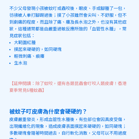
不少父母發現小孩被蚊叮或蟲咬後，眼皮、手或腳腫了一包，
彷彿被人拳打腳踢過後；摸了小孩雖然會尖叫、不舒服，但不
到劇痛的程度，而且除了痛、癢及長水泡之外，也沒有其他症
狀，這種通常都是由嚴重過敏反應所致的「血管性水腫」，常
見症狀包括：
大範圍紅腫
摸起來硬硬的，如同硬塊
輕微刺痛、痕癢
生水泡
【延伸閱讀：除了蚊咬，還有各類昆蟲會叮咬人類皮膚！香港
夏季常見6種蚊蟲】
被蚊子叮皮膚為什麼會硬硬的？
皮膚嚴重發炎，形成血管性水腫後，有些部位會因真皮受傷，
出現纖維化的現象，造成皮膚表面摸起來硬硬的，如同硬塊；
多數硬塊會隨著時間過去，自行軟化消散，父母可以不用過度