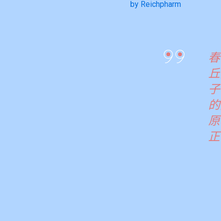
by Reichpharm
春
丘
子
的
原
正