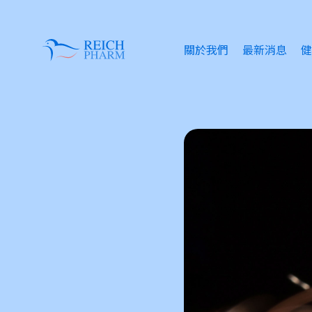
關於我們
最新消息
健
眼
失
情
傷
皮
痔