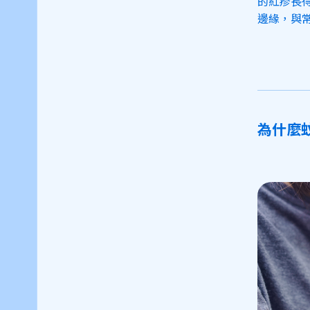
的紅疹長
邊緣，與
為什麼