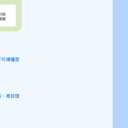
子可傳播登
濕、青苔環