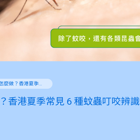
止痕癢怎麼做？香港夏季常見 6 種蚊蟲叮咬辨識、預防與快速止痕癢指南
？香港夏季常見 6 種蚊蟲叮咬辨