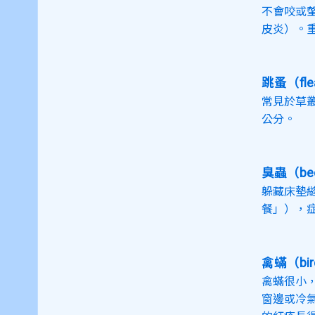
不會咬或螫
皮炎）。
跳蚤（fle
常見於草叢
公分。
臭蟲（bed
躲藏床墊
餐」），症
禽蟎（bird
禽蟎很小
窗邊或冷