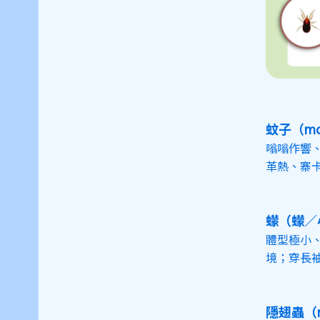
蚊子（mos
嗡嗡作響
革熱、寨
蠓（蠓／小
體型極小
境；穿長
隱翅蟲（ro