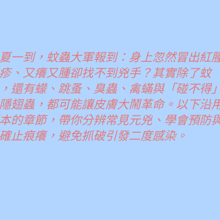
夏一到，蚊蟲大軍報到：身上忽然冒出紅
疹、又癢又腫卻找不到兇手？其實除了蚊
，還有蠓、跳蚤、臭蟲、禽蟎與「碰不得
隱翅蟲，都可能讓皮膚大鬧革命。以下沿
本的章節，帶你分辨常見元兇、學會預防
確止痕癢，避免抓破引發二度感染。