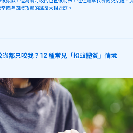
得很類似，但禽蟎叮咬的位置很特殊，往往瞄準衣褲的交接處、
常常瞄準四肢攻擊的跳蚤大相逕庭。
蚊蟲都只咬我？12 種常見「招蚊體質」情境