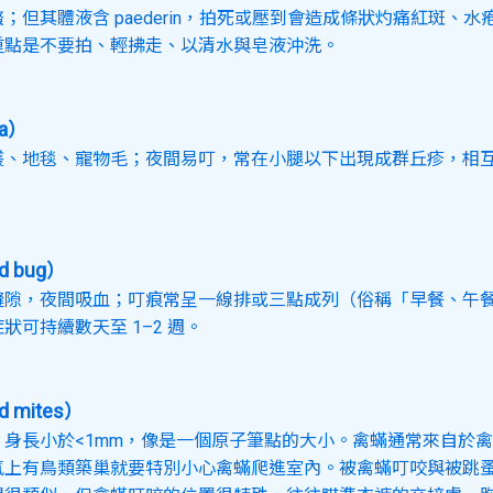
；但其體液含 paederin，拍死或壓到會造成條狀灼痛紅斑、水
重點是不要拍、輕拂走、以清水與皂液沖洗。
a）
、地毯、寵物毛；夜間易叮，常在小腿以下出現成群丘疹，相互間
 bug）
縫隙，夜間吸血；叮痕常呈一線排或三點成列（俗稱「早餐、午
狀可持續數天至 1–2 週。
 mites）
，身長小於<1mm，像是一個原子筆點的大小。禽蟎通常來自於
氣上有鳥類築巢就要特別小心禽蟎爬進室內。被禽蟎叮咬與被跳