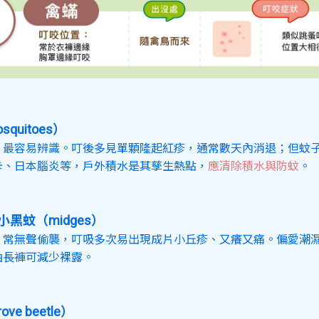
quitoes）
、最容易辨識。叮後多見單顆隆起紅疹，通常數天內消退；但蚊
卡、日本腦炎等，戶外積水是其孳生熱點，
應清除積水與防蚊
。
黑蚊（midges）
、常無聲偷襲，叮吸多次易出現成片小丘疹、又癢又痛。偏愛潮
袖長褲可減少裸露。
ve beetle）