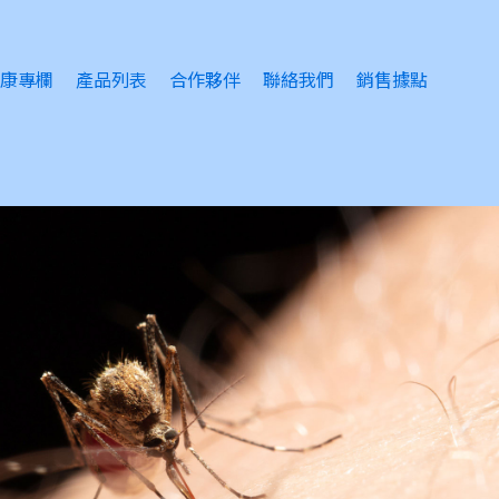
康專欄
產品列表
合作夥伴
聯絡我們
銷售據點
睛護理
眠問題
緒問題
風感冒
膚護理
瘡護理