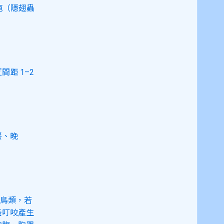
疱（隱翅蟲
距 1–2
餐、晚
禽鳥類，若
蚤叮咬產生