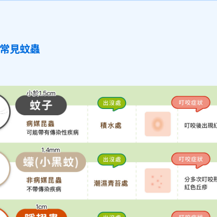
天常見蚊蟲