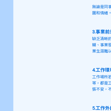
無論是同
圍和情緒
3.事業
缺乏清晰
糊、事業
業生涯難
4.工作
工作場所
等，都是
張不安，
5.工作