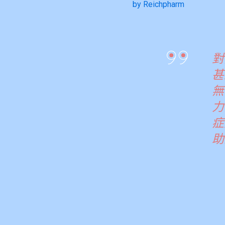
by Reichpharm
對
甚
無
力
症
助