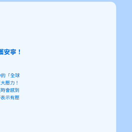
獲安寧！
告中的「全球
巨大壓力！
班時會感到
仔表示有壓