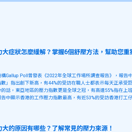
力大症狀怎麼緩解？掌握6個舒壓方法，幫助您重
構Gallup Poll曾發表《2022年全球工作場所調查報告》，報
指數」指出創下新高，有44%的受訪在職人士都表示每天正承受
分的話，東亞地區的壓力指數更是全球之冠，有高達55%指在上
報告中顯示香港的工作壓力指數最高，有近53%的受訪香港打工
力大的原因有哪些？了解常見的壓力來源！