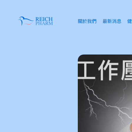
關於我們
最新消息
健
眼
失
情
傷
皮
痔