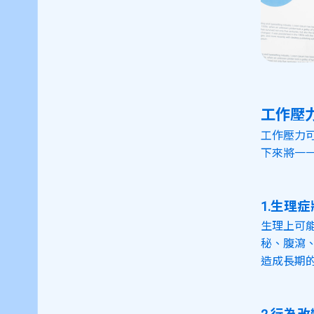
工作壓
工作壓力
下來將一
1.生理症
生理上可
秘、腹瀉
造成長期