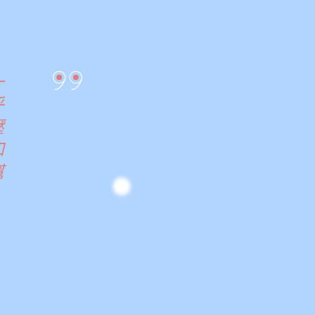
一
乎
壓
和
幫