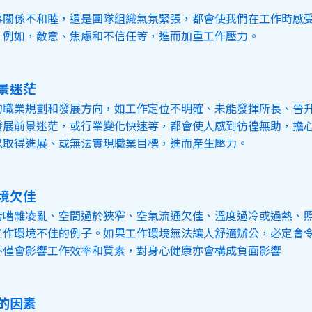
事關係不和睦，還是團隊組織氣氛緊張，都會使我們在工作時感
。例如，敵意、焦慮和不信任等，進而加重工作壓力。
前景迷茫
的職業規劃和發展方向，如工作定位不明確、未能發揮所長、晉
發展前景迷茫，或行業變化快速等，都會使人感到彷徨無助，擔
以取得進展、或無法實現職業目標，進而產生壓力。
環境欠佳
若嘈雜凌亂、空間過於狹窄、空氣流通欠佳、溫度過冷或過熱、
工作環境不佳的例子。如果工作環境無法讓人舒適辦公，必定會
不僅會影響工作效率和質素，對身心健康亦會構成負面影響
外的因素