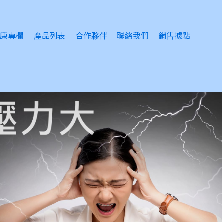
康專欄
產品列表
合作夥伴
聯絡我們
銷售據點
睛護理
眠問題
緒問題
風感冒
膚護理
瘡護理