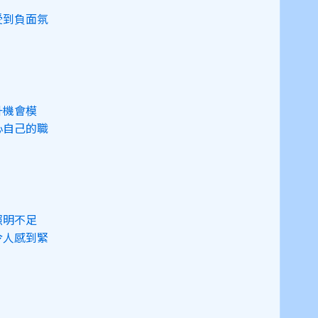
受到負面氛
升機會模
心自己的職
照明不足
令人感到緊