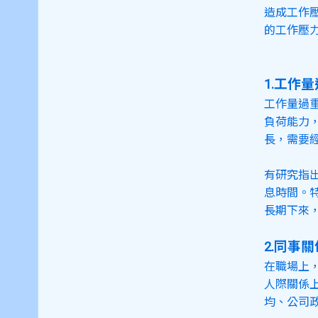
造成工作
的工作壓
1.工作
工作量過
負荷能力
長，需要
有研究指
息時間。
2.同事
在職場上
人際關係
均、公司