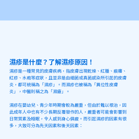
濕疹是什麼？了解濕疹原因！
濕疹是一種常見的皮膚疾病，指皮膚出現乾燥、紅腫、痕癢、
紅疹、水疱等症狀，且並非是由細菌或真菌感染所引起的皮膚
炎，都可統稱為「濕疹」。而濕疹也被稱為「異位性皮膚
炎」，中醫則稱之為「濕瘡」。
濕疹在嬰幼兒、青少年時期會較為嚴重，但由於難以根治，因
此成年人中也有不少長期反覆發作的人，嚴重者可能會影響到
日常質素及睡眠，令人感到身心俱疲。而引起濕疹的因素有很
多，大致可分為先天因素和後天因素：