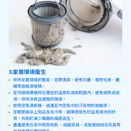
3.家居環境衛生
保持家居環境的整潔，定期清潔，避免灰塵、寵物毛皮、塵
蟎等致敏源堆積。
室內環境應維持在適宜的溫度和濕度範圍內，避免過熱或過
濕，保持涼爽且通風的環境。
使用空氣清新機，過濾室內空氣中的汙染物和致敏原。
定期更換床上用品及毛巾等，選擇透氣性好且易清洗的材
質，有助於減少蟎蟲和細菌滋生。
盡量避免在家中使用地氈 、絨面家具，或是擺放絨毛玩具等