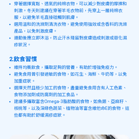
穿著選擇寬鬆、透氣的純棉衣物，可以減少對皮膚的摩擦和
刺激。冬天則建議在穿著羊毛衣物前，先穿上一層純棉衣
服，以避免羊毛直接碰觸到肌膚。
選用溫和的洗滌劑清洗衣物，避免使用強效或含香料的洗滌
產品，以免刺激皮膚。
運動後應立即沐浴，防止汗水殘留對皮膚造成刺激或惡化濕
疹狀況。
2.飲食習慣
維持均衡飲食，攝取足夠的營養，有助於增強免疫力。
避免食用曾引發過敏的食物，如花生、海鮮、牛奶等，以免
加重症狀。
選擇天然且極少加工的食物，盡量避免食用含有人工色素、
食物添加劑或防腐劑的加工食品。
建議多攝取富含Omega-3脂肪酸的食物，如魚類、亞麻籽、
核桃等，以及深綠色蔬菜、植物油等富含維他命E的食物，這
些都有助於舒緩濕疹症狀。