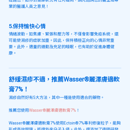
業的醫護人員之意見！
5.保持愉快心情
情緒波動，如焦慮、緊張和壓力等，不僅會影響免疫系統，還
可能使濕疹的症狀加重。因此，保持積極正向的心情非常重
要。此外，適量的運動及充足的睡眠，也有助於促進身體健
康。
舒緩濕疹不適，推薦Wasser®麗澤膚適軟
膏7%！
濕疹自然好有5大方法，其中一種是使用適合的藥物。
推薦您使用
Wasser®麗澤膚適軟膏7%
！
Wasser®麗澤膚適軟膏7%使用Ectoin®7%專利修復粒子，能夠
形成高效屏障，抵擋外來分子入侵。此外，還添加了德國研發