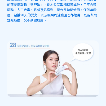
的燕麥提取物「德舒敏」、倒地鈴萃取精華等成分，且不含類
固醇、人工色素、香料及防腐劑，適合長時間使用。任何年齡
層，包括28天的嬰兒，以及眼睛周邊範圍也都適用，既能幫助
舒緩痕癢，又不刺激皮膚。