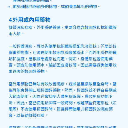
容易堆積灰塵的物品。
避免種植花粉過多的植物、或飼養易掉毛的動物。
4.外用或內用藥物
舒緩濕疹症狀，外用藥是首選，主要分為含類固醇和抗組織胺
兩大類。
一般輕微濕疹，可以先使用抗組織胺搭配乳液塗抹；若局部較
嚴重的患處，則須再使用類固醇藥膏或藥水。而外用藥物的種
類和強度，應根據患處部位而定。例如，身體部位會使用藥
膏，頭皮則使用藥水。臉部因皮膚較薄，因此需要避免使用效
果過強的類固醇藥物。
當外用藥物已無法有效改善濕疹，症狀甚至擴散至全身時，醫
生可能會轉開口服類固醇藥物。然而，類固醇並不適合長期或
大範圍使用，因為它會抑制人體免疫系統，導致免疫功能下
降。因此，當已使用類固醇一段時間，或是某些特定部位（如
眼周）不宜使用類固醇時，建議轉而使用非類固醇的濕疹藥
膏，以幫助舒緩症狀。
提醒您：如你對健康狀況有任何疑問，請先諮詢您的醫生或專