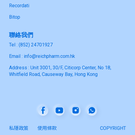
Recordati
Bitop
聯絡我們
Tel : (852) 24701927
Email : info@reichpharm.com.hk
Address : Unit 3001, 30/F, Citicorp Center, No 18,
Whitfield Road, Causeway Bay, Hong Kong
私隱政策
使用條款
COPYRIGHT