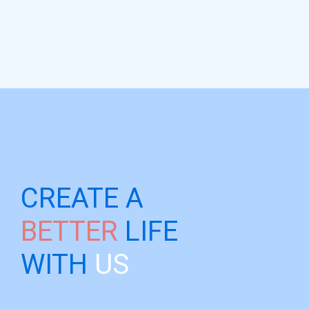
CREATE A
BETTER
LIFE
WITH
US