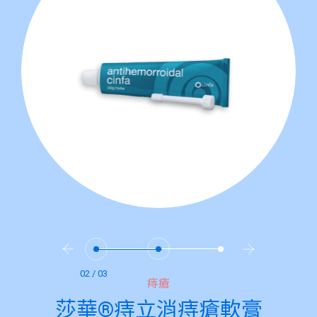
02 / 03
痔瘡
莎華®痔立消痔瘡軟膏