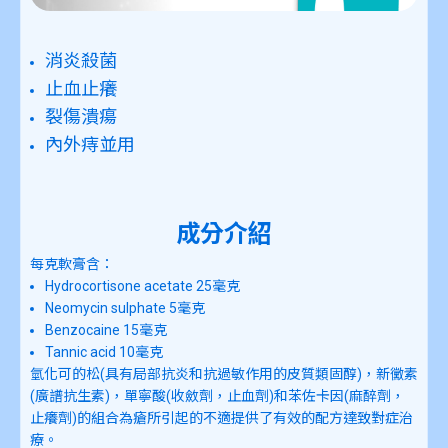
消炎殺菌
止血止癢
裂傷潰瘍
內外痔並用
成分介紹
每克軟膏含：
Hydrocortisone acetate 25毫克
Neomycin sulphate 5毫克
Benzocaine 15毫克
Tannic acid 10毫克
氫化可的松(具有局部抗炎和抗過敏作用的皮質類固醇)，新黴素
(廣譜抗生素)，單寧酸(收斂劑，止血劑)和苯佐卡因(麻醉劑，
止癢劑)的組合為瘡所引起的不適提供了有效的配方達致對症治
療。