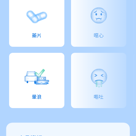
藥片
噁心
暈浪
嘔吐