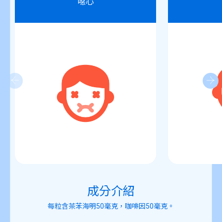
噁心
成分介紹
每粒含茶苯海明50毫克，咖啡因50毫克。