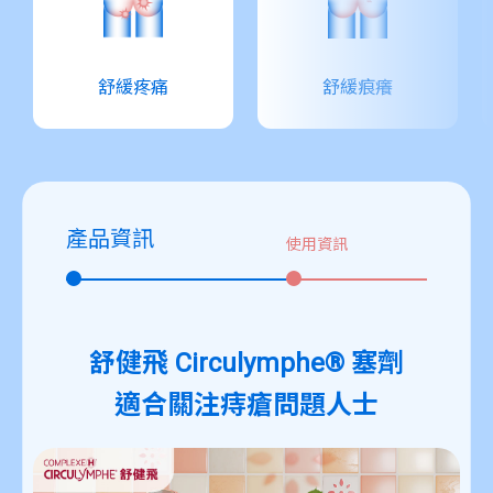
舒緩疼痛
舒緩痕癢
產品資訊
使用資訊
舒健飛 Circulymphe® 塞劑
適合關注痔瘡問題人士