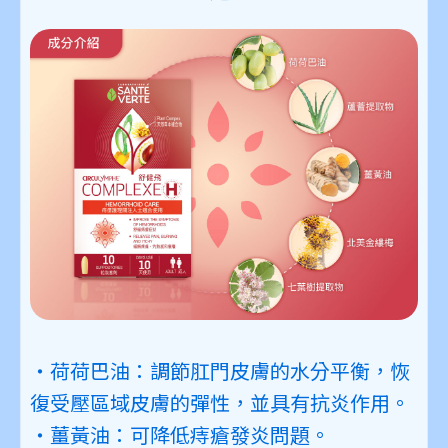
・荷荷巴油：
調節肛門皮膚的水分平衡，恢
復受壓區域皮膚的彈性，並具有抗炎作用。
・薑黃油：
可降低痔瘡發炎問題。