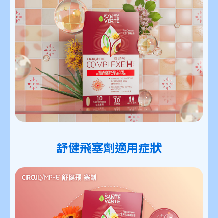
舒健飛塞劑適用症狀