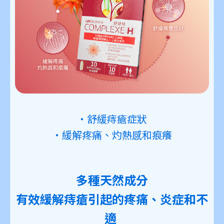
・舒緩痔瘡症狀
・緩解疼痛、灼熱感和痕癢
多種天然成分
有效緩解痔瘡引起的疼痛、炎症和不
適