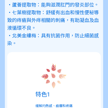
・蘆薈提取物：
能夠滋潤肛門的發炎部位。
・七葉樹提取物：舒
緩有出血和慢性便秘導
致的痔瘡與外痔相關的刺痛，有助凝血及血
液循環不良。
・北美金縷梅：
具有抗菌作用，防止細菌感
染。
特色1
緩解灼熱感、痕癢和疼痛