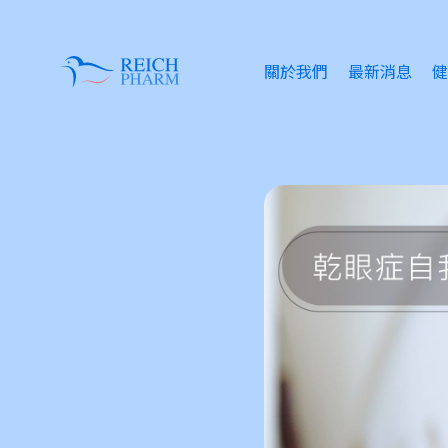
關於我們
最新消息
健
眼
失
情
傷
皮
痔