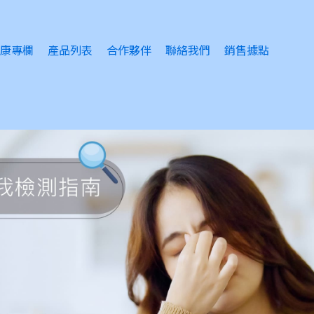
康專欄
產品列表
合作夥伴
聯絡我們
銷售據點
睛護理
眠問題
緒問題
風感冒
膚護理
瘡護理