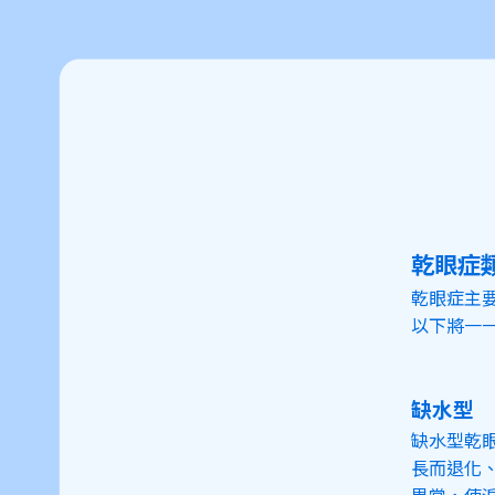
乾眼症
乾眼症主
以下將一
缺水型
缺水型乾
長而退化