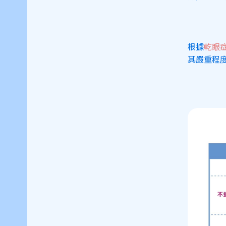
根據
乾眼
其嚴重程