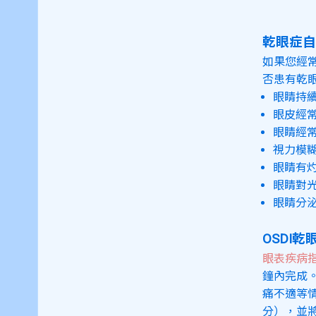
乾眼症自
如果您經
否患有乾
眼睛持
眼皮經
眼睛經
視力模
眼睛有
眼睛對
眼睛分
OSDI
眼表疾病
鐘內完成
痛不適等情
分），並