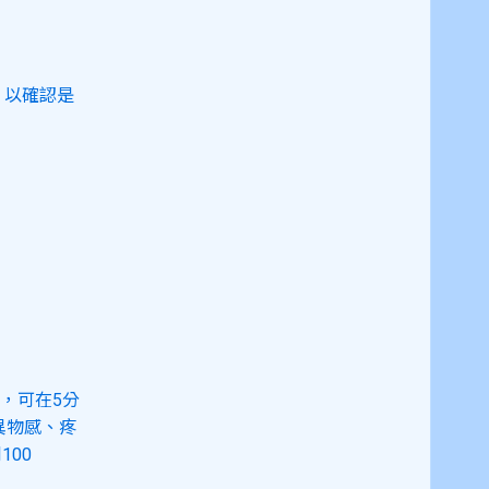
，以確認是
上測試，可在5分
異物感、疼
00