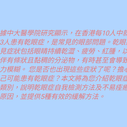
據中大醫學院研究顯示，在香港每10人中
3人患有乾眼症，是常見的眼部問題。乾眼
見症狀包括眼睛持續乾澀、疲勞、紅腫，
伴有條狀且黏稠的分泌物，有時甚至會導
力模糊。 您是否也出現這些症狀了呢？擔
己可能患有乾眼症？本文將為您介紹乾眼
類別，說明乾眼症自我檢測方法及不易痊
原因，並提供5種有效的緩解方法。