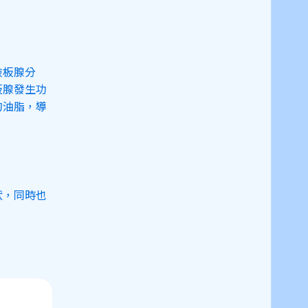
瞼板腺分
板腺發生功
的油脂，導
狀，同時也
close