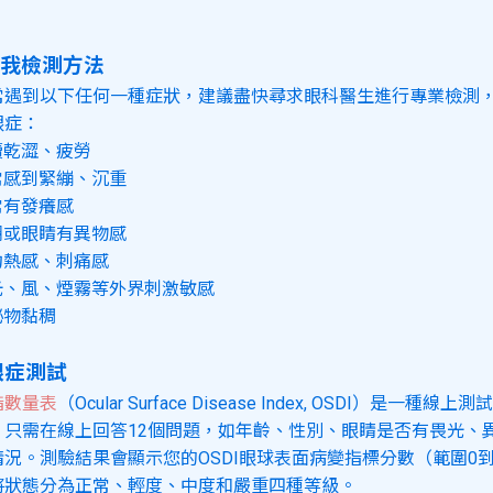
我檢測方法
常遇到以下任何一種症狀，建議盡快尋求眼科醫生進行專業檢測
眼症：
續乾澀、疲勞
常感到緊繃、沉重
常有發癢感
糊或眼睛有異物感
灼熱感、刺痛感
光、風、煙霧等外界刺激敏感
泌物黏稠
乾眼症測試
指數量表
（Ocular Surface Disease Index, OSDI）是一種線
。只需在線上回答12個問題，如年齡、性別、眼睛是否有畏光、
況。測驗結果會顯示您的OSDI眼球表面病變指標分數（範圍0到1
將狀態分為正常、輕度、中度和嚴重四種等級。