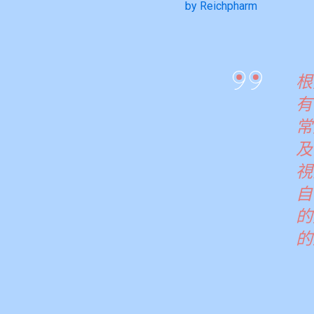
by Reichpharm
根
有
常
及
視
自
的
的