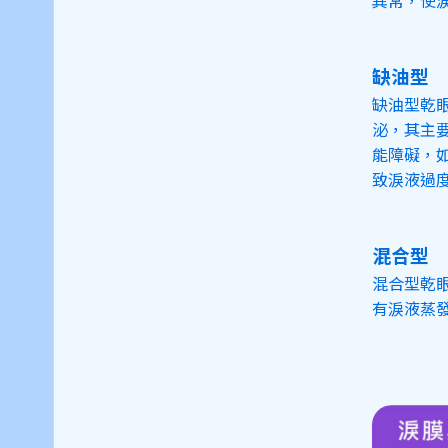
異常，使
缺油型
缺油型乾
泌，其主
能障礙，
致淚液過
混合型
混合型乾
有淚液蒸