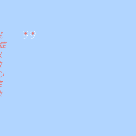
就
症
以
致
心
症
癒