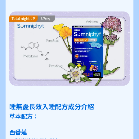
睡無憂長效入睡配方成分介紹
草本配方：
西番蓮