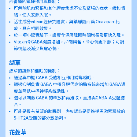
西番蓮的鎮靜作用與機制：
可解除肌肉緊張和其他極度焦慮不安及緊張的症狀，緩和情
緒，使人安靜入眠。
活性成分vitexin經研究證實，與鎮靜類西藥 Oxazipam比
較，具有相同效果。
於一項小鼠實驗下，證實令深層睡眠時間增長及更快入睡。
Vitexin令GABA濃度增加，抑制興奮，令心情更平靜；可調
節情緒及減少焦慮心情。
纈草
纈草的鎮靜和催眠的機制：
通過與中樞 GABA 受體相互作用誘導睡眠。
通過抑制負責 GABA 中樞分解代謝的酶系統來增加 GABA濃
度並降低中樞神經系統活性。
還可以刺激 GABA 的釋放和再攝取，直接與GABA-A受體結
合。
可能是最有希望的助眠劑，也被認為是促進褪黑激素釋放的
5-HT2A受體的部分激動劑。
花菱草