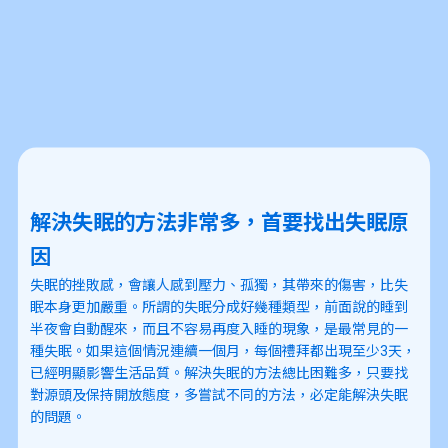
解決失眠的方法非常多，首要找出失眠原
因
失眠的挫敗感，會讓人感到壓力、孤獨，其帶來的傷害，比失
眠本身更加嚴重。所謂的失眠分成好幾種類型，前面說的睡到
半夜會自動醒來，而且不容易再度入睡的現象，是最常見的一
種失眠。如果這個情況連續一個月，每個禮拜都出現至少3天，
已經明顯影響生活品質。解決失眠的方法總比困難多，只要找
對源頭及保持開放態度，多嘗試不同的方法，必定能解決失眠
的問題。