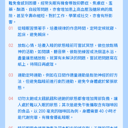
難免會感到困擾，經常失眠有機會導致抑鬱症、焦慮症、濫
藥、酗酒、自殺等問題，亦會增加患上高血壓及糖尿病的風
險，甚至令壽命縮短。對於工作、學業或社交，亦會有所影
響。
從睡眠習慣著手，培養規律的作息時間，定時定候就寢、
起床，避免賴床。
放鬆心情，培養入睡的狀態睡前可嘗試冥想，做些放鬆精
神的活動，如閱讀、聽音樂、做鬆弛練習或洗個温水浴，
盡量讓思緒放鬆，就算有未解決的問題，嘗試把問題寫在
紙上，待隔日再處理。
運動定時運動，例如在日間作適量運動是鬆弛神經的好方
法，但避免臨睡前進行劇烈運動，避免令身體處於緊張狀
態。
切勿太飽或太餓飢餓和過飽的狀態都會增加胃部負擔，讓
人處於難以入眠的狀態；其次是避免午後攝取含有咖啡因
的食品，以 200 毫克的咖啡因為例，身體需要 40 小時才
能代謝完畢，有機會擾亂睡眠。