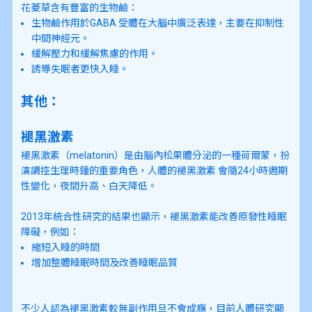
花菱草含有豐富的生物鹼：
生物鹼作用於GABA 受體在大腦中廣泛表達，主要在抑制性
中間神經元。
緩解壓力和緩解焦慮的作用。
誘導失眠者更快入睡。
其他：
褪黑激素
褪黑激素（melatonin）是由腦內松果體分泌的一種荷爾蒙，扮
演調控生理時鐘的重要角色，人體的褪黑激素 會隨24小時週期
性變化，夜間升高、白天降低。
2013年統合性研究的結果也顯示，褪黑激素能改善原發性睡眠
障礙，例如：
縮短入睡的時間
增加整體睡眠時間及改善睡眠品質
不少人認為褪黑激素較無副作用旦不會成癮，目前人體研究顯