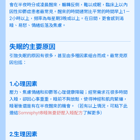
會在半夜時分或凌晨醒來，輾轉反側，難以成眠，臨床上以內
因性抑鬱症患者最常見。醒來的時間通常比平常的時間早上1－
2小時以上，頻率為每星期3晚或以上。在日間，更會感到渴
睡、易怒、情緒低落及焦慮。
失眠的主要原因
引致失眠的原因有很多，甚至由多種因素組合而成。最常見原
因包括：
1.心理因素
壓力、焦慮情緒和抑鬱等心理健康障礙；經常需求花很多時間
入睡，卻因心事重重，睡前不夠放鬆，使得神經和肌肉緊繃，
睡著後還是有在半夜醒來的機會。（若有以上情況，可點下此
連結
Somniphyt®睡無憂舒壓入睡配方
了解更多）
2.生理因素