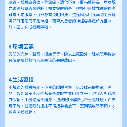
感冒、睡眠窒息症、骨頭痛、消化不良、肝指數過高、甲狀腺
亢進等都會影響睡眠；需要提醒的是，很多甲狀腺亢進的患者
雖有固定服藥，仍然會有淺眠困擾，這是因為甲亢藥物主要是
調節荷爾蒙而不是神經，而甲亢患者的神經容易處於亢奮狀
態，因此造成睡眠障礙。
3.環境因素
房間的光線、聲音、溫度等等。除以上原因外，睡前玩手機的
習慣是現代都市人最主流的失眠成因。
4.生活習慣
不規律的睡眠時間、不良的睡眠習慣，以及睡前使用電子產
品。智能電子產品的藍光是失眠主要因素之一，現代人對此高
度依賴，手機總是不離身，造成眼睛健康也跟著亮紅燈，白天
玩不夠，就連睡前還捨不得把手機放下，直到眼皮睜不開，才
願意閉眼睡覺。