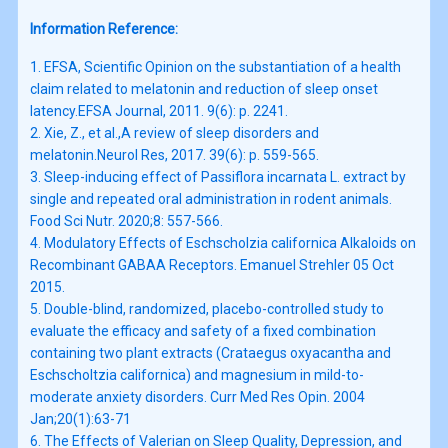
Information Reference:
1. EFSA, Scientific Opinion on the substantiation of a health 
claim related to melatonin and reduction of sleep onset 
latency.EFSA Journal, 2011. 9(6): p. 2241.  

2. Xie, Z., et al.,A review of sleep disorders and 
melatonin.Neurol Res, 2017. 39(6): p. 559-565.

3. Sleep-inducing effect of Passiflora incarnata L. extract by 
single and repeated oral administration in rodent animals. 
Food Sci Nutr. 2020;8: 557-566. 

4. Modulatory Effects of Eschscholzia californica Alkaloids on 
Recombinant GABAA Receptors. Emanuel Strehler 05 Oct 
2015.

5. Double-blind, randomized, placebo-controlled study to 
evaluate the efficacy and safety of a fixed combination 
containing two plant extracts (Crataegus oxyacantha and 
Eschscholtzia californica) and magnesium in mild-to-
moderate anxiety disorders. Curr Med Res Opin. 2004 
Jan;20(1):63-71 

6. The Effects of Valerian on Sleep Quality, Depression, and 