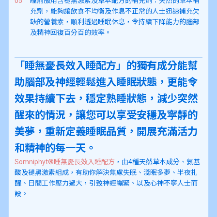
睡前服用含褪黑激素及草本配方的補充劑：天然的草本補
充劑，能夠讓飲食不均衡及作息不正常的人士迅速補充欠
缺的營養素，順利透過睡眠休息，令持續下降能力的腦部
及精神回復百分百的效率。
「睡無憂長效入睡配方」的獨有成分能幫
助腦部及神經輕鬆進入睡眠狀態，更能令
效果持續下去，穩定熟睡狀態，減少突然
醒來的情況，讓您可以享受安穩及寜靜的
美夢，重新定義睡眠品質，開展充滿活力
和精神的每一天。
Somniphyt®睡無憂長效入睡配方
，由4種天然草本成分、氨基
酸及褪黑激素組成，有助你解決焦慮失眠、淺眠多夢、半夜扎
醒、日間工作壓力過大，引致神經繃緊、以及心神不寧人士而
設。