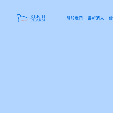
關於我們
最新消息
健
眼
失
情
傷
皮
痔