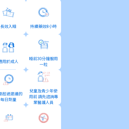
長效入睡
持續藥效8小時
睡前30分鐘服用
適用於成人
一粒
兒童及青少年使
要超過建議的
用前 請先諮詢專
每日劑量
業醫護人員