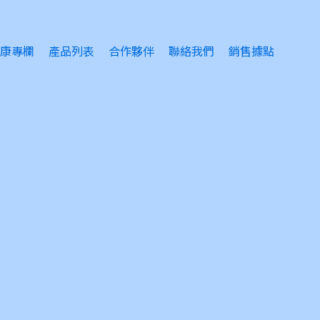
康專欄
產品列表
合作夥伴
聯絡我們
銷售據點
睛護理
眠問題
緒問題
風感冒
膚護理
瘡護理