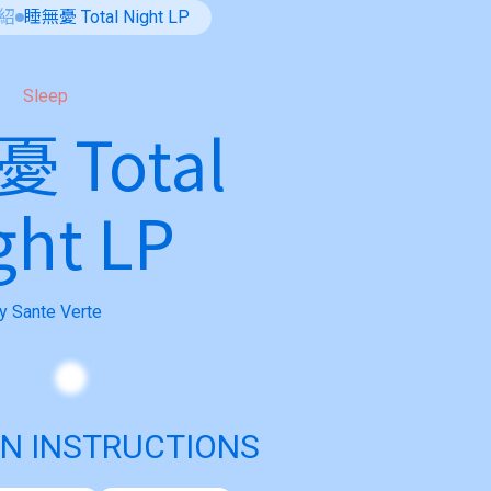
紹
睡無憂 Total Night LP
Sleep
 Total
ght LP
y Sante Verte
N INSTRUCTIONS