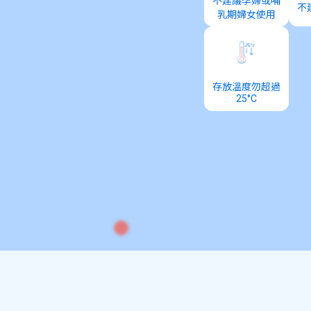
不建議孕婦或哺
不
乳期婦女使用
存放溫度勿超過
25°C