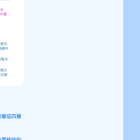
胞層這四層
如果移除的