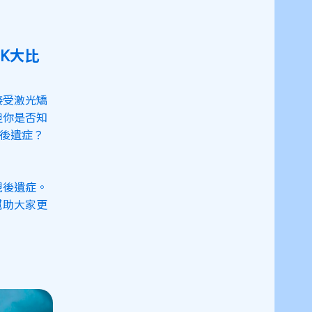
IK大比
接受激光矯
但你是否知
視後遺症？
視後遺症。
幫助大家更