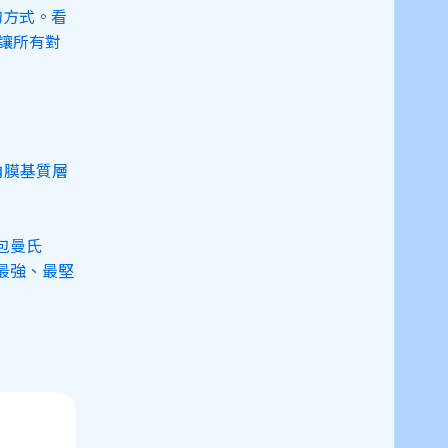
的方式。看
讓所有對
角膜基質層
 包曼氏
度最強、最堅