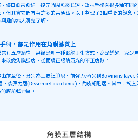
LE，傷口愈來愈細，復元時間愈來愈短，矯視手術有很多種不同
大，但其實它們有著許多的共通點。以下整理了2個重要的觀念，
有興趣的病人清楚了解。
手術，都是作用在角膜基質上
膜共有五層結構。無論是哪一種雷射手術方式，都是透過「減少
，來改變角膜弧度，從而矯正眼睛屈光的不正度數。
由前至後，分別為上皮細胞層、前彈力層(又稱Bowmans layer,
層、後彈力層(Descemet membrane)、內皮細胞層。其中，韌
為角膜前彈力層。