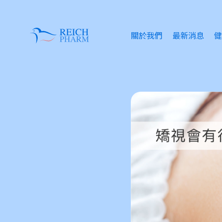
關於我們
最新消息
健
眼
失
情
傷
皮
痔