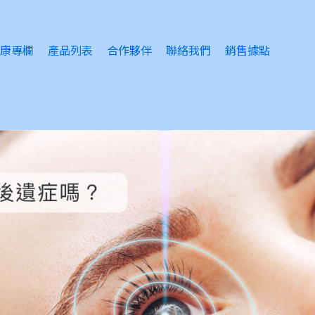
康專欄
產品列表
合作夥伴
聯絡我們
銷售據點
睛護理
眠問題
緒問題
風感冒
膚護理
瘡護理