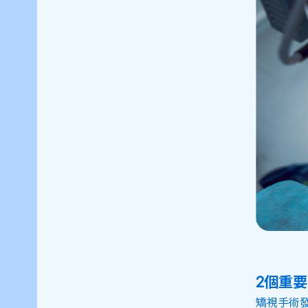
2個重
矯視手術發