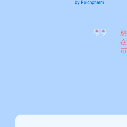
by Reichpharm
矯
在
可