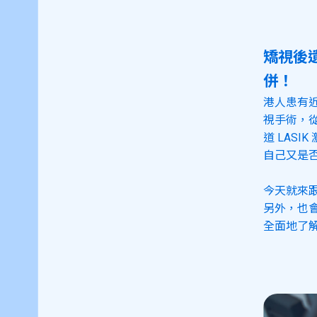
矯視後遺
併！
港人患有
視手術，
道 LAS
自己又是
今天就來
另外，也
全面地了