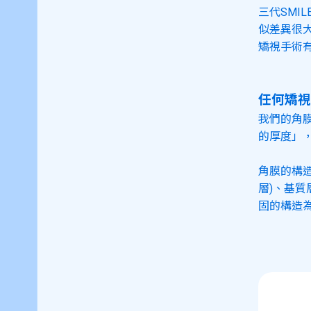
三代SMI
似差異很
矯視手術
任何矯視
我們的角
的厚度」
角膜的構造
層)、基質
固的構造