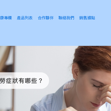
康專欄
產品列表
合作夥伴
聯絡我們
銷售據點
睛護理
眠問題
緒問題
風感冒
膚護理
瘡護理