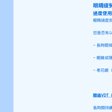
眼睛疲
過度使用
眼睛過度
您是否有
– 長時間
– 眼鏡或
– 老花眼
聽過VDT（V
長時間持