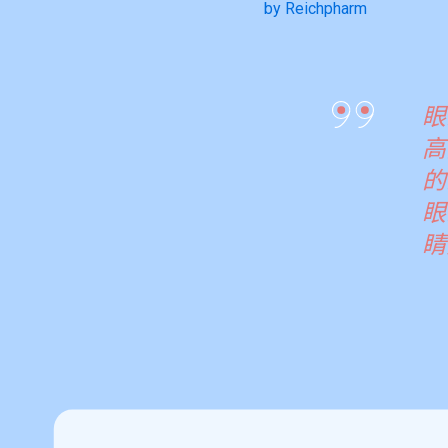
by Reichpharm
眼
高
的
眼
睛