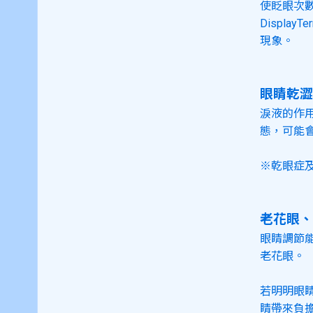
使眨眼次數
Displ
現象。
眼睛乾澀
淚液的作
態，可能
※乾眼症
老花眼、
眼睛調節
老花眼。
若明明眼
睛帶來負