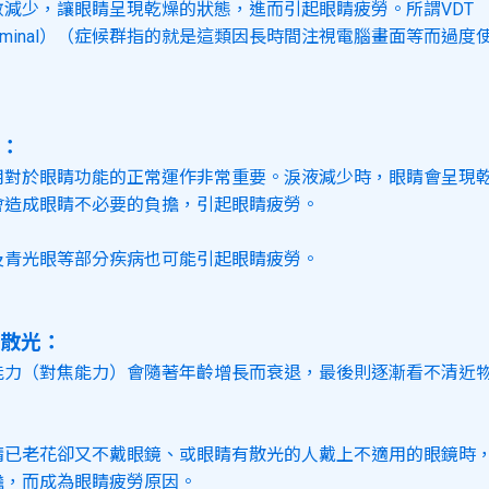
減少，讓眼睛呈現乾燥的狀態，進而引起眼睛疲勞。所謂VDT （Vi
ayTerminal）（症候群指的就是這類因長時間注視電腦畫面等而過
：
用對於眼睛功能的正常運作非常重要。淚液減少時，眼睛會呈現
會造成眼睛不必要的負擔，引起眼睛疲勞。
及青光眼等部分疾病也可能引起眼睛疲勞。
散光：
能力（對焦能力）會隨著年齡增長而衰退，最後則逐漸看不清近
睛已老花卻又不戴眼鏡、或眼睛有散光的人戴上不適用的眼鏡時
擔，而成為眼睛疲勞原因。