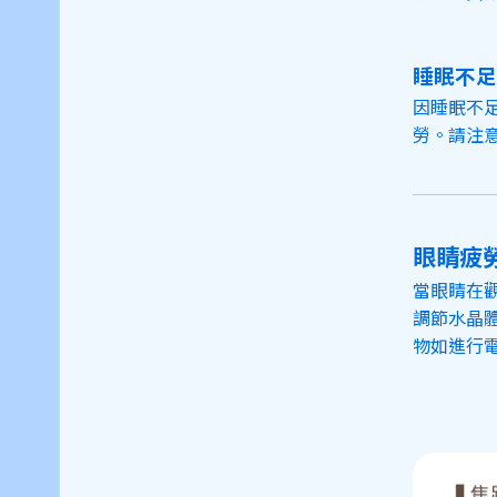
睡眠不足
因睡眠不
勞。請注
眼睛疲
當眼睛在
調節水晶
物如進行