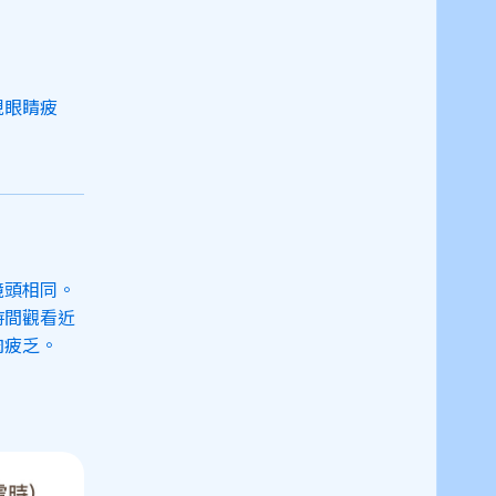
現眼睛疲
鏡頭相同。
時間觀看近
肉疲乏。