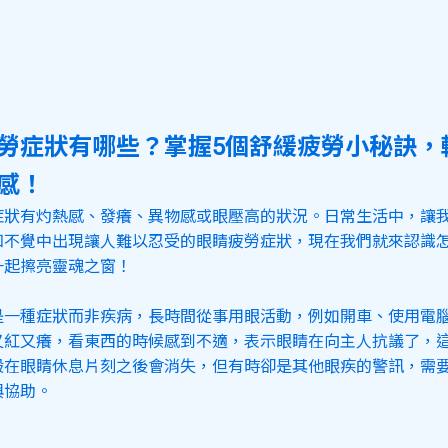
勞症狀有哪些？掌握5個舒緩疲勞小秘訣，
感！
症狀有灼熱感、發癢、異物感或眼壓高的狀況。日常生活中，讓
知不覺中出現讓人難以忍受的眼睛疲勞症狀，現在我們就來認識
一起擦亮靈魂之窗！
是一種症狀而非疾病，長時間從事用眼活動，例如開車、使用電
又紅又癢，看東西的時候感到不適，表示眼睛在向主人抗議了，
般在眼睛休息片刻之後會消失，但有時卻是其他眼疾的警訊，需
與協助。