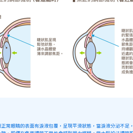
般正常眼睛的表面有淚液包覆，呈現平滑狀態，當淚液分泌不足